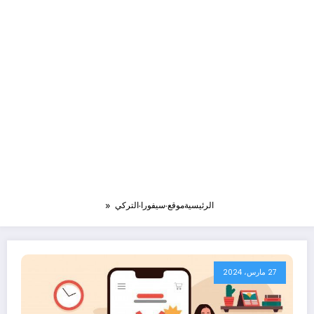
الرئيسية
موقع-سيفورا-التركي
27 مارس، 2024