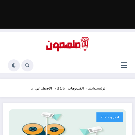
الرئيسية
انشاء_الفيديوهات _بالذكاء _الاصطناعي
4 مايو، 2025